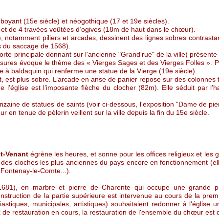
mboyant (15e siècle) et néogothique (17 et 19e siècles).
 et de 4 travées voûtées d’ogives (18m de haut dans le chœur).
, notamment piliers et arcades, dessinent des lignes sobres contrastan
és du saccage de 1568).
porte principale donnant sur l'ancienne "Grand'rue" de la ville) présent
ssures évoque le thème des « Vierges Sages et des Vierges Folles ». 
e à baldaquin qui renferme une statue de la Vierge (19e siècle).
est, est plus sobre. L’arcade en anse de panier repose sur des colonnes
e l’église est l’imposante flèche du clocher (82m). Elle séduit par l’
nzaine de statues de saints (voir ci-dessous, l'exposition "Dame de pie
 en tenue de pèlerin veillent sur la ville depuis la fin du 15e siècle.
nt-Venant
égrène les heures, et sonne pour les offices religieux et les 
e des cloches les plus anciennes du pays encore en fonctionnement (ell
Fontenay-le-Comte...).
681), en marbre et pierre de Charente qui occupe une grande part
onstruction de la partie supérieure est intervenue au cours de la prem
siastiques, municipales, artistiques) souhaitaient redonner à l'églis
x de restauration en cours, la restauration de l'ensemble du chœur est d