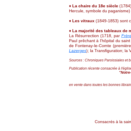
♦
La chaire du 18e siècle
(1784),
Hercule, symbole du paganisme) por
♦
Les vitraux
(1849-1853) sont co
♦
La majorité des tableaux de 
La Résurrection (1718, par
Frèr
Paul prêchant à l'hôpital du sain
de Fontenay-le-Comte (première 
Lazerges
); la Transfiguration; la
Sources : Chroniques Paroissiales et b
Publication récente consacrée à l'églis
"Notre
en vente dans toutes les bonnes librai
Consacrés à la saint