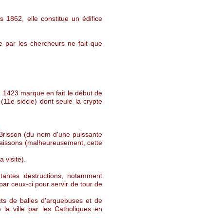
1862, elle constitue un édifice
e par les chercheurs ne fait que
an 1423 marque en fait le début de
(11e siècle) dont seule la crypte
 Brisson (du nom d'une puissante
 caissons (malheureusement, cette
 visite).
rtantes destructions, notamment
ar ceux-ci pour servir de tour de
cts de balles d'arquebuses et de
 la ville par les Catholiques en