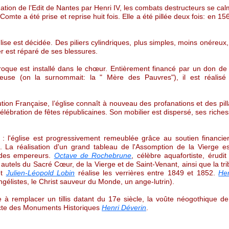
ation de l’Edit de Nantes par Henri IV, les combats destructeurs se cal
mte a été prise et reprise huit fois. Elle a été pillée deux fois: en 15
église est décidée. Des piliers cylindriques, plus simples, moins onéreux,
er est réparé de ses blessures.
roque est installé dans le chœur. Entièrement financé par un don de
reuse (on la surnommait: la " Mère des Pauvres"), il est réalisé 
tion Française, l’église connaît à nouveau des profanations et des pil
célébration de fêtes républicaines. Son mobilier est dispersé, ses riche
: l'église est progressivement remeublée grâce au soutien financier
s. La réalisation d'un grand tableau de l'Assomption de la Vierg
et des empereurs.
Octave de Rochebrune
, célèbre aquafortiste, érudi
autels du Sacré Cœur, de la Vierge et de Saint-Venant, ainsi que la tr
et
Julien-Léopold Lobin
réalise les verrières entre 1849 et 1852.
He
ngélistes, le Christ sauveur du Monde, un ange-lutrin).
 à remplacer un tillis datant du 17e siècle, la voûte néogothique de
tecte des Monuments Historiques
Henri Déverin
.