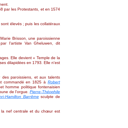
ment.
68 par les Protestants, et en 1574
 sont élevés ; puis les collatéraux
 Marie Brisson, une paroissienne
par l'artiste Van Gheluwen, dit
lages. Elle devient « Temple de la
sses dilapidées en 1793. Elle n'est
 des paroissiens, et aux talents
e est commandé en 1825 à
Robert
t et homme politique fontenaisien
ibune de l'orgue.
Pierre-Théophile
nri-Hamilton Barrême
sculpte de
 la nef centrale et du chœur est