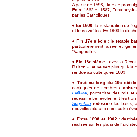
A partir de 1598, date de promulg
Entre 1562 et 1587, Fontenay-le-Co
par les Catholiques.
♦
En 1600
, la restauration de l'
et leurs voûtes. En 1603 le cloch
♦
Fin 17e siècle
: le retable ba
particulièrement aisée et géné
"Vangueilles".
♦
Fin 18e siècle
: avec la Révolu
Raison », et ne sert plus qu'à la 
rendue au culte qu'en 1803.
♦
Tout au long du 19e siècle
conjugués de nombreux artiste
Lefèvre
, portraitiste des rois 
redessine bénévolement les trois 
Segrétain
redessine les baies, 
nouvelles statues (les quatre éva
♦
Entre 1898 et 1902
: destinée
réalisée sur les plans de l'archi