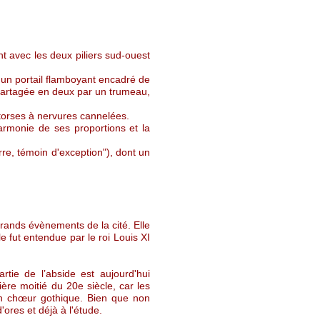
t avec les deux piliers sud-ouest
e un portail flamboyant encadré de
Partagée en deux par un trumeau,
 torses à nervures cannelées.
harmonie de ses proportions et la
rre, témoin d'exception"), dont un
grands évènements de la cité. Elle
e fut entendue par le roi Louis XI
ie de l’abside est aujourd'hui
ière moitié du 20e siècle, car les
e un chœur gothique. Bien que non
'ores et déjà à l'étude.