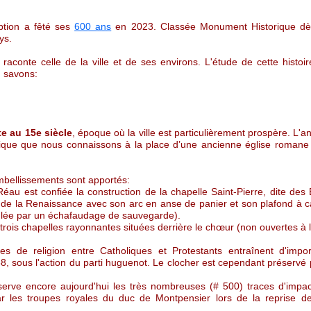
ption a fêté ses
600 ans
en 2023. Classée Monument Historique dès 
ys.
conte celle de la ville et de ses environs. L'étude de cette histoir
 savons:
te au 15e siècle
, époque où la ville est particulièrement prospère. L'
thique que nous connaissons à la place d’une ancienne église romane 
bellissements sont apportés:
au est confiée la construction de la chapelle Saint-Pierre, dite des
le de la Renaissance avec son arc en anse de panier et son plafond à
mulée par un échafaudage de sauvegarde).
ois chapelles rayonnantes situées derrière le chœur (non ouvertes à la
res de religion entre Catholiques et Protestants entraînent d'impo
, sous l'action du parti huguenot. Le clocher est cependant préservé p
nserve encore aujourd'hui les très nombreuses (# 500) traces d'impa
ar les troupes royales du duc de Montpensier lors de la reprise de