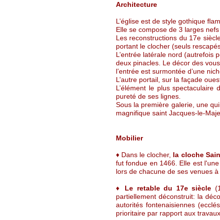
Architecture
L’église est de style gothique fla
Elle se compose de 3 larges nefs
Les reconstructions du 17e siècle
portant le clocher (seuls rescap
L’entrée latérale nord (autrefois 
deux pinacles. Le décor des vou
l’entrée est surmontée d’une nich
L’autre portail, sur la façade ou
L’élément le plus spectaculaire d
pureté de ses lignes.
Sous la première galerie, une qui
magnifique saint Jacques-le-Majeur
Mobilier
♦ Dans le clocher,
la cloche Sai
fut fondue en 1466. Elle est l'un
lors de chacune de ses venues à 
♦
Le retable du 17e siècle
(1
partiellement déconstruit: la déc
autorités fontenaisiennes (ecclé
prioritaire par rapport aux travau