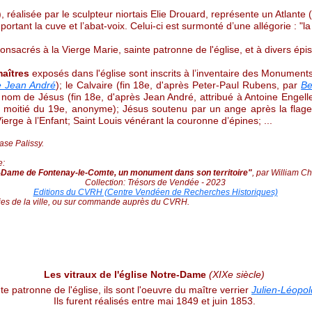
 réalisée par le sculpteur niortais Elie Drouard, représente un Atlante 
tant la cuve et l’abat-voix. Celui-ci est surmonté d’une allégorie : "la 
nsacrés à la Vierge Marie, sainte patronne de l'église, et à divers épis
maîtres
exposés dans l'église sont inscrits à l’inventaire des Monuments
e Jean André
); le Calvaire (fin 18e, d'après Peter-Paul Rubens, par
Be
t nom de Jésus (fin 18e, d'après Jean André, attribué à Antoine Engeller
moitié du 19e, anonyme); Jésus soutenu par un ange après la flagel
 Vierge à l’Enfant; Saint Louis vénérant la couronne d’épines; ...
ase Palissy.
e:
-Dame de Fontenay-le-Comte, un monument dans son territoire"
, par William Ch
Collection: Trésors de Vendée - 2023
Editions du CVRH (Centre Vendéen de Recherches Historiques)
ries de la ville, ou sur commande auprès du CVRH.
Les vitraux de l'église Notre-Dame
(XIXe siècle)
e patronne de l'église, ils sont l'oeuvre du maître verrier
Julien-Léopo
Ils furent réalisés entre mai 1849 et juin 1853.