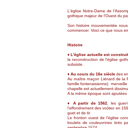
L'église Notre-Dame de l'Assom
gothique majeur de l'Ouest du pa
Son histoire mouvementée nous ra
commencer. Voici ce que nous en
Histoire
♦
L'église actuelle est construi
la reconstruction de l'église go
subsiste.
♦
Au cours du 16e siècle
des em
Au maître maçon Liénard de la Ré
famille fontenaisienne): merveil
chapelle est actuellement dissi
A la même époque sont ajoutées tr
♦
A partir de 1562
, les guer
l'effondrement des voûtes en 1568
guet et de tir.
Le fronton ouest de l'église co
boulets de couleuvrines tirés p
septembre 1574.