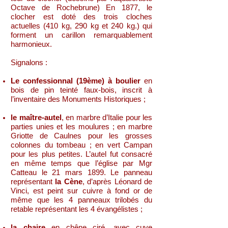
Octave de Rochebrune) En 1877, le
clocher est doté des trois cloches
actuelles (410 kg, 290 kg et 240 kg.) qui
forment un carillon remarquablement
harmonieux.
Signalons :
Le confessionnal (19ème) à boulier
en
bois de pin teinté faux-bois, inscrit à
l’inventaire des Monuments Historiques ;
le maître-autel
, en marbre d’Italie pour les
parties unies et les moulures ; en marbre
Griotte de Caulnes pour les grosses
colonnes du tombeau ; en vert Campan
pour les plus petites. L’autel fut consacré
en même temps que l’église par Mgr
Catteau le 21 mars 1899. Le panneau
représentant
la Cène
, d’après Léonard de
Vinci, est peint sur cuivre à fond or de
même que les 4 panneaux trilobés du
retable représentant les 4 évangélistes ;
la chaire
en chêne ciré, avec cuve