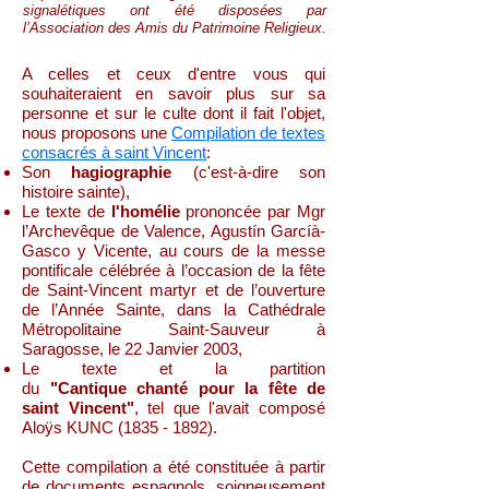
signalétiques ont été disposées par
l’Association des Amis du Patrimoine Religieux.
A celles et ceux d'entre vous qui
souhaiteraient en savoir plus sur sa
personne et sur le culte dont il fait l'objet,
nous proposons une
Compilation de textes
consacrés à saint Vincent
:
Son
hagiographie
(c'est-à-dire son
histoire sainte),
Le texte de
l'homélie
prononcée par Mgr
l’Archevêque de Valence, Agustín Garcíà-
Gasco y Vicente, au cours de la messe
pontificale célébrée à l’occasion de la fête
de Saint-Vincent martyr et de l’ouverture
de l’Année Sainte, dans la Cathédrale
Métropolitaine Saint-Sauveur à
Saragosse, le 22 Janvier 2003,
Le texte et la partition
du
"Cantique chanté pour la fête de
saint Vincent"
, tel que l'avait composé
Aloÿs KUNC
(1835 - 1892)
.
Cette compilation a été constituée à partir
de documents espagnols, soigneusement