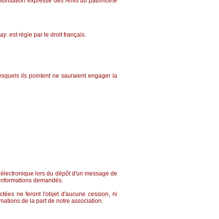
autorisation expresse des
Amis du patrimoine
nay
.
est régie par le droit français.
esquels ils pointent ne sauraient engager la
r électronique lors du dépôt d'un message de
d'informations demandés.
tées ne feront l'objet d'aucune cession, ni
rmations de la part de notre association.