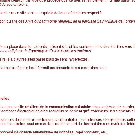
 usage collectif, par quelque procédé que ce soit, est strictement interdite sans l'
 de ses environs.
ents sur ce site sont la propriété de leurs détenteurs respectifs.
ation du site des
Amis du patrimoine religieux de la paroisse Saint-Hilaire de Fonte
s en place dans le cadre du présent site et les contenus des sites de tiers vers l
oine religieux de Fontenay-le-Comte et de ses environs.
é relié à d'autres sites par le biais de liens hypertextes.
sponsabilité pour les informations présentées sur ces autres sites.
nelles
ies sur ce site résultent de la communication volontaire d'une adresse de courrie
s adresses électroniques ainsi recueillis ne servent qu'à transmettre les éléments 
ourriels de manière strictement confidentielle. Les adresses électroniques collec
otre association, sauf en cas d'accord de la part du destinataire à recevoir des info
 procédé de collecte automatisée de données : type "cookies", etc...