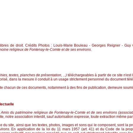
libres de droit. Crédits Photos : Louis-Marie Bouleau - Georges Reigner - Gu
moine religieux de Fontenay-le-Comte et de ses environs
.
ies, textes, planches de présentation, ...)
téléchargeables
à partir de ce site n'est
risé, dans la mesure il conduit à un usage strictement personnel du document tél
 de chacun de ces documents, notamment à des fins de publication, demeure soumis
lectuelle
s
Amis du patrimoine religieux de Fontenay-le-Comte et de ses environs
(associat
e, notre association interdit, sauf autorisation expresse, toute extraction même part
ale du site, ainsi que les textes, photos, images et sons qui le composent, sont la 
virons
.
En application de la loi du 11 mars 1957 (art. 41) et du Code de la proprié