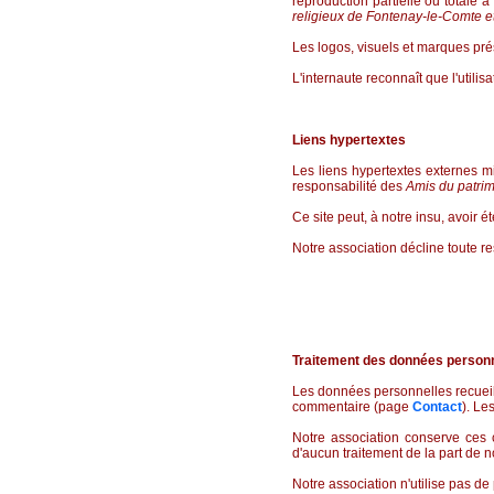
reproduction partielle ou totale à
religieux de Fontenay-le-Comte et
Les logos, visuels et marques prés
L'internaute reconnaît que l'utilis
Liens hypertextes
Les liens hypertextes externes mi
responsabilité des
Amis du patrim
Ce site peut, à notre insu, avoir ét
Notre association décline toute re
Traitement des données person
Les données personnelles recueill
commentaire (page
Contact
). Le
Notre association conserve ces c
d'aucun traitement de la part de n
Notre association n'utilise pas de