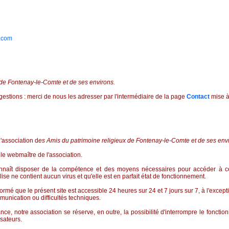
.com
 de Fontenay-le-Comte et de ses environs.
stions : merci de nous les adresser par l'intermédiaire de la page
Contact
mise à 
l'association d
es Amis du patrimoine religieux de Fontenay-le-Comte et de ses env
 le webmaître de l'association.
connaît disposer de la compétence et des moyens nécessaires pour accéder à ce sit
ilise ne contient aucun virus et qu'elle est en parfait état de fonctionnement.
nformé que le présent site est accessible 24 heures sur 24 et 7 jours sur 7, à l'except
munication ou difficultés techniques.
e, notre association se réserve, en outre, la possibilité d'interrompre le fonction
isateurs.