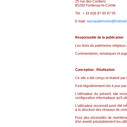
25 rue des Cordiers
85200 Fontenay-le-Comte
Tél : + 33 (0)6 87 85 97 05
E-mail:
sacrepatrimoine@hotmail
Responsable de la publication
Les Amis du patrimoine religieux
Commentaires, remarques et sugge
Conception - Réalisation
Ce site a été conçu et réalisé par 
Il est régulièrement mis à jour par
L'utilisateur du présent site re
configuration informatique qu'il ut
L'utilisateur reconnaît avoir été i
à la structure des réseaux de com
Pour des nécessités de maintenanc
d'en avertir préalablement les util